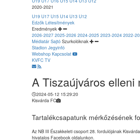
U19
U17
U16
U15
U14
U13
U12
2020-2021
U19
U17
U15
U14
U13
U12
Edzők
Létesítmények
Eredmények
2026-2027
2025-2026
2024-2025
2023-2024
2022-20
Médiatár
Sajtó
Szurkolóknak
Stadion
Jegyinfó
Webshop
Kapcsolat
KVFC TV
A Tiszaújváros elleni
2024-05-12 15:29:20
Kisvárda FC
Tartalékcsapatunk mérkőzésének 
Az NB III Északkeleti csoport 28. fordulójának Kisvár
hivatalos Facebook oldalunkon.