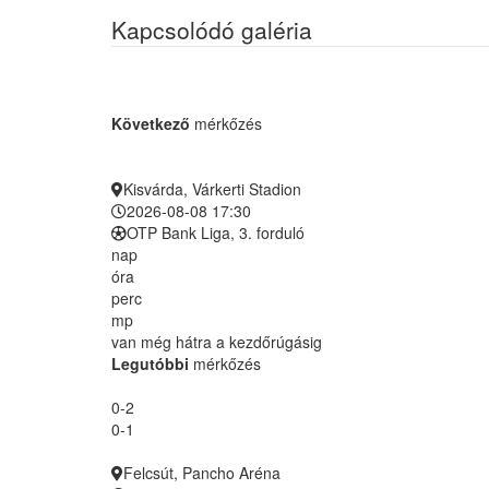
Kapcsolódó galéria
Következő
mérkőzés
Kisvárda, Várkerti Stadion
2026-08-08 17:30
OTP Bank Liga, 3. forduló
nap
óra
perc
mp
van még hátra a kezdőrúgásig
Legutóbbi
mérkőzés
0-2
0-1
Felcsút, Pancho Aréna