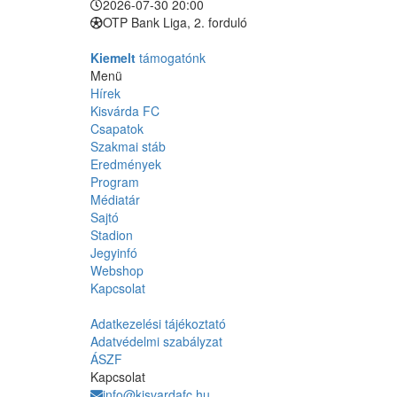
2026-07-30 20:00
OTP Bank Liga, 2. forduló
Kiemelt
támogatónk
Menü
Hírek
Kisvárda FC
Csapatok
Szakmai stáb
Eredmények
Program
Médiatár
Sajtó
Stadion
Jegyinfó
Webshop
Kapcsolat
Adatkezelési tájékoztató
Adatvédelmi szabályzat
ÁSZF
Kapcsolat
info@kisvardafc.hu