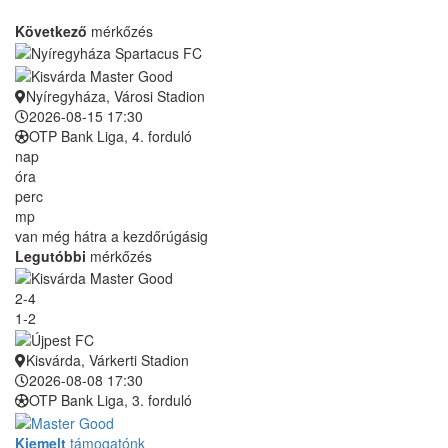
Következő
mérkőzés
Nyíregyháza, Városi Stadion
2026-08-15 17:30
OTP Bank Liga, 4. forduló
nap
óra
perc
mp
van még hátra a kezdőrúgásig
Legutóbbi
mérkőzés
2-4
1-2
Kisvárda, Várkerti Stadion
2026-08-08 17:30
OTP Bank Liga, 3. forduló
Kiemelt
támogatónk