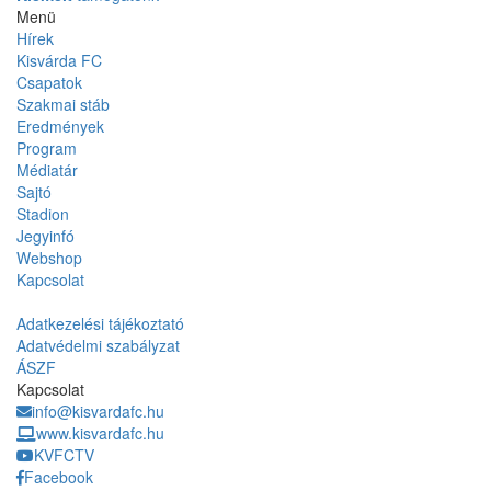
Menü
Hírek
Kisvárda FC
Csapatok
Szakmai stáb
Eredmények
Program
Médiatár
Sajtó
Stadion
Jegyinfó
Webshop
Kapcsolat
Adatkezelési tájékoztató
Adatvédelmi szabályzat
ÁSZF
Kapcsolat
info@kisvardafc.hu
www.kisvardafc.hu
KVFCTV
Facebook